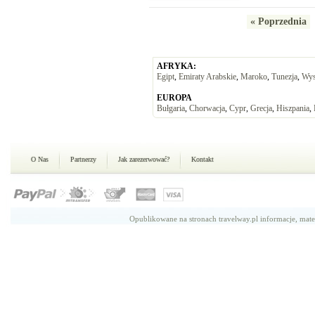
« Poprzednia
AFRYKA:
Egipt
,
Emiraty Arabskie
,
Maroko
,
Tunezja
,
Wys
EUROPA
Bułgaria
,
Chorwacja
,
Cypr
,
Grecja
,
Hiszpania
,
O Nas
Partnerzy
Jak zarezerwować?
Kontakt
Opublikowane na stronach travelway.pl informacje, mate