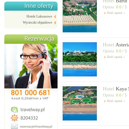
Hotel
Barut
Opinia:
0.0
/ 5
Ilość opinii:
-
Hotele Luksusowe
Wycieczki objazdowe
Hotel
Asteri
Opinia:
0.0
/ 5
Ilość opinii:
-
Hotel
Kaya 
Opinia:
0.0
/ 5
Ilość opinii:
-