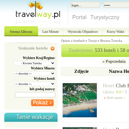
Strona Główna
Last Minute
Wycieczki Objazdowe
Kursy Walut
Opinie o hotelach
»
Turcja
»
Riwiera Turecka
Szukanie hotelu
Znaleziono:
533 hoteli i 58 o
Wybierz Kraj/Region:
« Poprzednia
Wybierz Miasto:
Zdjęcie
Nazwa Ho
Wybierz hotel:
Hotel
Club 
lub podaj nazwę:
Opinia:
0.0
/ 5
Ilość opinii:
-