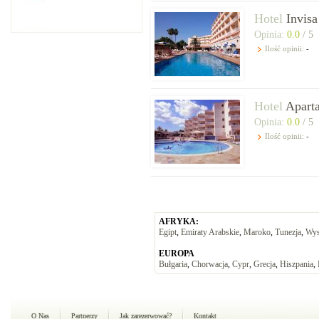
Hotel
Invisa
Opinia:
0.0
/ 5
Ilość opinii:
-
Hotel
Apart
Opinia:
0.0
/ 5
Ilość opinii:
-
AFRYKA:
Egipt
,
Emiraty Arabskie
,
Maroko
,
Tunezja
,
Wys
EUROPA
Bułgaria
,
Chorwacja
,
Cypr
,
Grecja
,
Hiszpania
,
O Nas
Partnerzy
Jak zarezerwować?
Kontakt