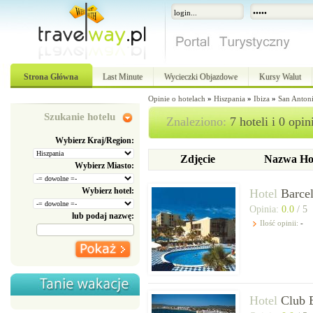
Strona Główna
Last Minute
Wycieczki Objazdowe
Kursy Walut
Opinie o hotelach
»
Hiszpania
»
Ibiza
»
San Anton
Szukanie hotelu
Znaleziono:
7 hoteli i 0 opin
Wybierz Kraj/Region:
Zdjęcie
Nazwa Ho
Wybierz Miasto:
Wybierz hotel:
Hotel
Barcel
Opinia:
0.0
/ 5
lub podaj nazwę:
Ilość opinii:
-
Hotel
Club E