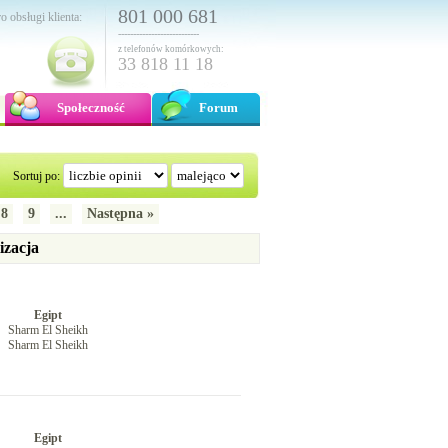
801 000 681
o obsługi klienta:
---------------------------
z telefonów komórkowych:
33 818 11 18
Społeczność
Forum
Sortuj po:
8
9
...
Następna »
izacja
Egipt
Sharm El Sheikh
Sharm El Sheikh
Egipt