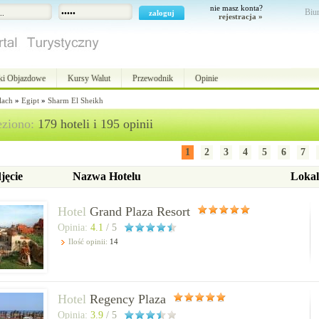
nie masz konta?
Biur
rejestracja »
ki Objazdowe
Kursy Walut
Przewodnik
Opinie
lach
»
Egipt
»
Sharm El Sheikh
eziono:
179 hoteli i 195 opinii
1
2
3
4
5
6
7
jęcie
Nazwa Hotelu
Lokal
Hotel
Grand Plaza Resort
Opinia:
4.1
/ 5
Ilość opinii:
14
Hotel
Regency Plaza
Opinia:
3.9
/ 5