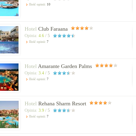
Ilość opinii:
10
Hotel
Club Faraana
Opinia:
4.6
/ 5
Ilość opinii:
7
Hotel
Amarante Garden Palms
Opinia:
3.4
/ 5
Ilość opinii:
7
Hotel
Rehana Sharm Resort
Opinia:
3.9
/ 5
Ilość opinii:
7