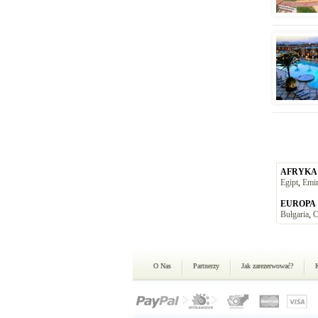
AFRYKA
Egipt
,
Emir
EUROPA
Bułgaria
,
C
O Nas
Partnerzy
Jak zarezerwować?