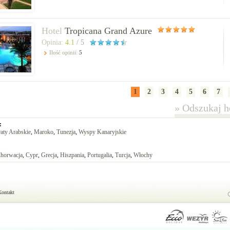
Hotel
Tropicana Grand Azure
Opinia:
4.1
/ 5
Ilość opinii:
5
1
2
3
4
5
6
7
»
Odszukaj ho
:
aty Arabskie
,
Maroko
,
Tunezja
,
Wyspy Kanaryjskie
horwacja
,
Cypr
,
Grecja
,
Hiszpania
,
Portugalia
,
Turcja
,
Włochy
Kontakt