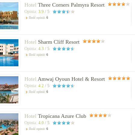
Hotel
Three Corners Palmyra Resort
Opinia:
3.9
/ 5
Ilość opinii:
6
Hotel
Sharm Cliff Resort
Opinia:
4.3
/ 5
Ilość opinii:
6
Hotel
Amwaj Oyoun Hotel & Resort
Opinia:
4.2
/ 5
Ilość opinii:
6
Hotel
Tropicana Azure Club
Opinia:
4.0
/ 5
Ilość opinii:
6